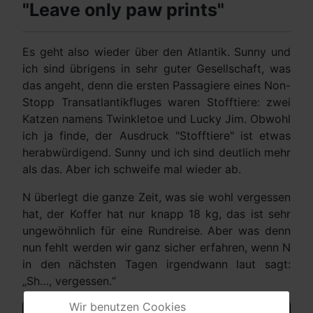
"Leave only paw prints"
Es geht also wieder über den Atlantik. Sunny und
ich sind übrigens in sehr guter Gesellschaft, was
das angeht, denn die ersten Passagiere eines Non-
Stopp Transatlantikfluges waren Stofftiere: zwei
Katzen namens Twinkletoe und Lucky Jim. Obwohl
ich ja finde, der Ausdruck "Stofftiere" ist etwas
herabwürdigend. Sunny und ich sind deutlich mehr
als das. Aber ich schweife mal wieder ab.
N überlegt die ganze Zeit, was sie wohl vergessen
hat, der Koffer hat nur knapp 18 kg, das ist sehr
ungewöhnlich für eine Rundreise. Aber was denn
nun fehlt werden wir ganz sicher erfahren, wenn N
in den nächsten Tagen irgendwann laut sagt:
„Sh…, vergessen.“
Wir benutzen Cookies