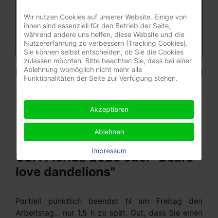
Wir nutzen Cookies auf unserer Website. Einige von
ihnen sind essenziell für den Betrieb der Seite,
während andere uns helfen, diese Website und die
Nutzererfahrung zu verbessern (Tracking Cookies).
Sie können selbst entscheiden, ob Sie die Cookies
zulassen möchten. Bitte beachten Sie, dass bei einer
Ablehnung womöglich nicht mehr alle
https://www.travellerspoint.com/external/#/show/12
Funktionalitäten der Seite zur Verfügung stehen.
Weiterlesen …
Akzeptieren
Ablehnen
Impressum
USA Florida 2025 oder "Bears
love dandelions"
Partiell pünktlich beendet N am Freitag den
Arbeitstag... nur 1,5 h zu spät. Gut, dass Sie einen